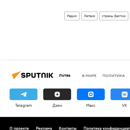
Радио
Латвия
страны Балтии
Литва
В МИРЕ
ПОЛИТИКА
Telegram
Дзен
Макс
VK
О проекте
Реклама
Контакты
Политика конфиденциа