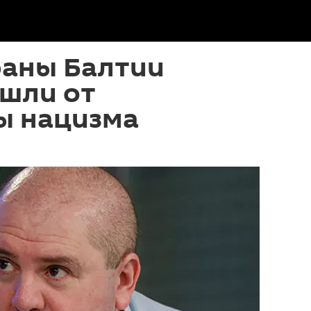
раны Балтии
ушли от
ы нацизма