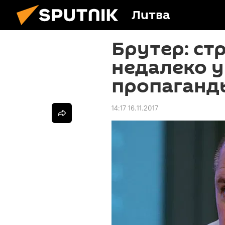
Литва
Брутер: ст
недалеко 
пропаганд
14:17 16.11.2017