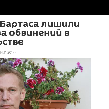
 Бартаса лишили
за обвинений в
ьстве
14.11.2017
)