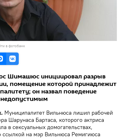
ти в фотобанк
юс Шимашюс инициировал разрыв
дии, помещение которой принадлежит
алитету; он назвал поведение
а недопустимым
.
Муниципалитет Вильнюса лишил рабочей
ра Шарунаса Бартаса, которого актриса
ла в сексуальных домогательствах,
 ссылкой на мэр Вильнюса Ремигиюса