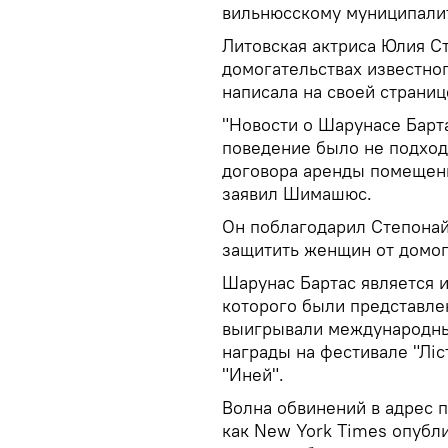
вильнюсскому муниципалит
Литовская актриса Юлия С
домогательствах известно
написала на своей страниц
"Новости о Шарунасе Барта
поведение было не подход
договора аренды помещени
заявил Шимашюс.
Он поблагодарил Степонайт
защитить женщин от домог
Шарунас Бартас является 
которого были представле
выигрывали международны
награды на фестивале "Лiс
"Иней".
Волна обвинений в адрес 
как New York Times опубли