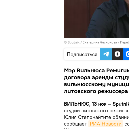
© Sputnik / Екатерина Чеснокова
/
Перей
Подписаться
Мэр Вильнюса Ремиги
договора аренды сту
вильнюсскому муницип
литовского режиссер
ВИЛЬНЮС, 13 ноя – Sputnik
студии литовского режиссе
Юлия Степонайтите обвини
сообщает
РИА Новости
со