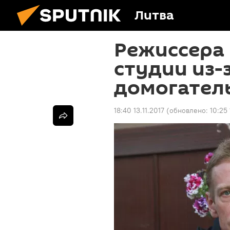
Литва
Режиссера
студии из-
домогател
18:40 13.11.2017
(обновлено:
10:25 