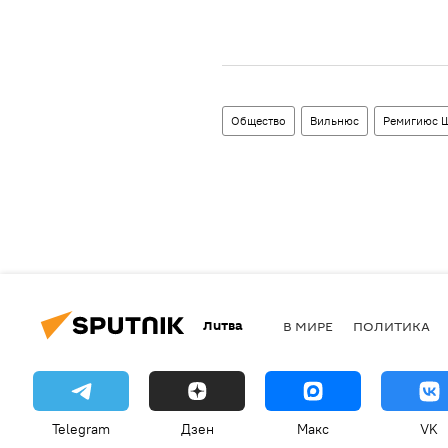
Общество
Вильнюс
Ремигиюс 
Литва
В МИРЕ
ПОЛИТИКА
Telegram
Дзен
Макс
VK