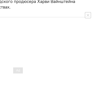
дского продюсера Харви Вайнштейна
твах.