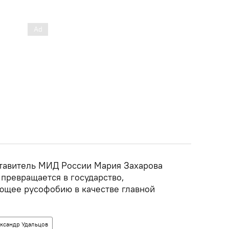
тавитель МИД России Мария Захарова
 превращается в государство,
ющее русофобию в качестве главной
ксандр Удальцов