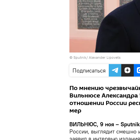
© Sputnik/ Alexander Lipovets
Подписаться
По мнению чрезвычайн
Вильнюсе Александра 
отношении России рес
мер
ВИЛЬНЮС, 9 ноя – Sputnik
России, выглядит смешно 
заявил в интервью издани