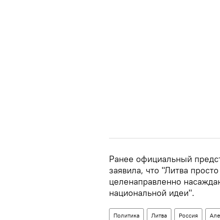
Ранее официальный предс
заявила, что "Литва просто
целенаправленно насажда
национальной идеи".
Политика
Литва
Россия
Але