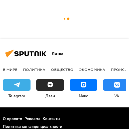
Литва
В МИРЕ
ПОЛИТИКА
ОБЩЕСТВО
ЭКОНОМИКА
ПРОИСШ
Telegram
Дзен
Макс
VK
О проекте
Реклама
Контакты
Политика конфиденциальности