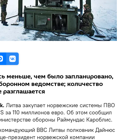
сь меньше, чем было запланировано,
оборонном ведомстве; количество
е разглашается
ik.
Литва закупает норвежские системы ПВО
 за 110 миллионов евро. Об этом сообщил
инистерстве обороны Раймундас Кароблис.
окомандующий ВВС Литвы полковник Дайнюс
ице-президент норвежской компании