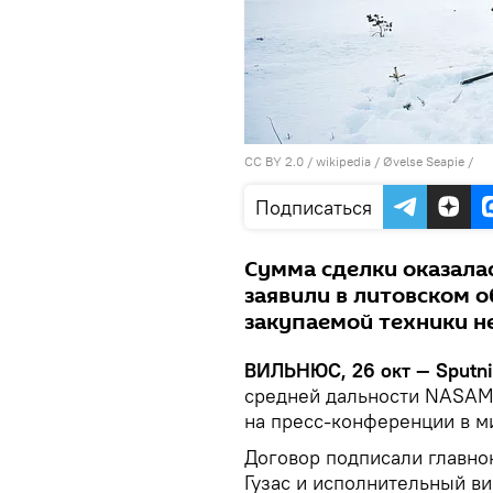
CC BY 2.0
/
wikipedia / Øvelse Seapie
/
Подписаться
Сумма сделки оказала
заявили в литовском 
закупаемой техники н
ВИЛЬНЮС, 26 окт — Sputn
средней дальности NASAMS
на пресс-конференции в м
Договор подписали главн
Гузас и исполнительный в