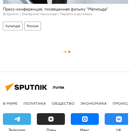
Пресс-конференция, посвященная фильму "Матильда"
© Sputnik / Екатерина Чеснокова
/
Перейти в фотобанк
Культура
Россия
Литва
В МИРЕ
ПОЛИТИКА
ОБЩЕСТВО
ЭКОНОМИКА
ПРОИСШ
Telegram
Дзен
Макс
VK