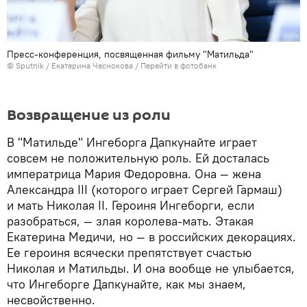
Пресс-конференция, посвященная фильму "Матильда"
© Sputnik / Екатерина Чеснокова
/
Перейти в фотобанк
Возвращение из роли
В "Матильде" Ингеборга Дапкунайте играет
совсем не положительную роль. Ей досталась
императрица Мария Федоровна. Она — жена
Александра III (которого играет Сергей Гармаш)
и мать Николая II. Героиня Ингеборги, если
разобраться, — злая королева-мать. Этакая
Екатерина Медичи, но — в российских декорациях.
Ее героиня всячески препятствует счастью
Николая и Матильды. И она вообще не улыбается,
что Ингеборге Дапкунайте, как мы знаем,
несвойственно.