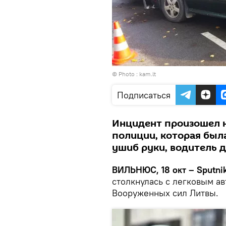
© Photo :
kam.lt
Подписаться
Инцидент произошел н
полиции, которая был
ушиб руки, водитель 
ВИЛЬНЮС, 18 окт – Sputnik
столкнулась с легковым а
Вооруженных сил Литвы.