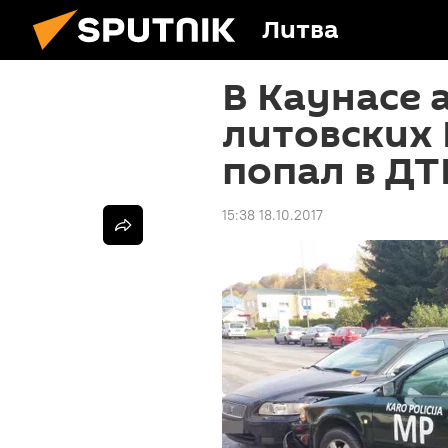
Литва
В Каунасе 
литовских
попал в ДТ
15:38 18.10.2017