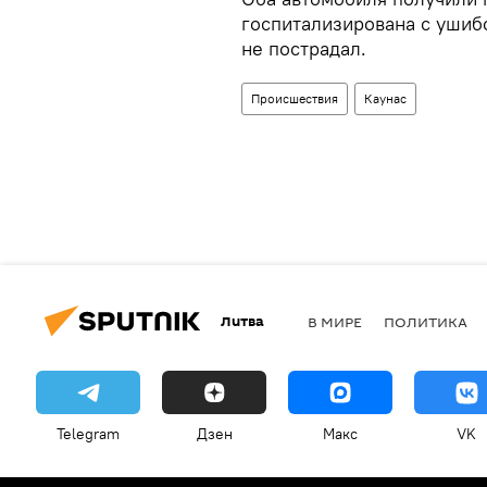
госпитализирована с ушиб
не пострадал.
Происшествия
Каунас
Литва
В МИРЕ
ПОЛИТИКА
Telegram
Дзен
Макс
VK