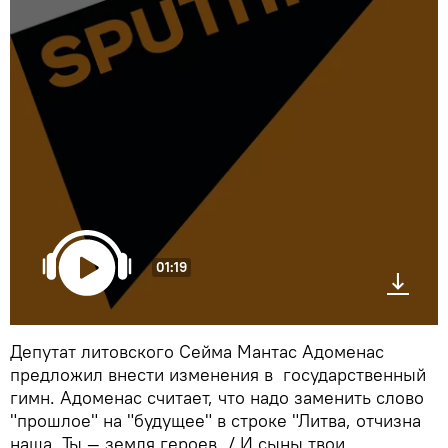
01:19
Депутат литовского Сейма Мантас Адоменас
предложил внести изменения в государственный
гимн. Адоменас считает, что надо заменить слово
"прошлое" на "будущее" в строке "Литва, отчизна
наша, Ты — земля героев, / И сыны твои