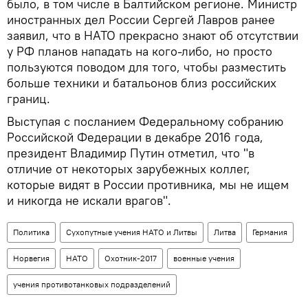
было, в том числе в Балтийском регионе. Министр
иностранных дел России Сергей Лавров ранее
заявил, что в НАТО прекрасно знают об отсутствии
у РФ планов нападать на кого-либо, но просто
пользуются поводом для того, чтобы разместить
больше техники и батальонов близ российских
границ.
Выступая с посланием Федеральному собранию
Российской Федерации в декабре 2016 года,
президент Владимир Путин отметил, что "в
отличие от некоторых зарубежных коллег,
которые видят в России противника, мы не ищем
и никогда не искали врагов".
Политика
Сухопутные учения НАТО и Литвы
Литва
Германия
Норвегия
НАТО
Охотник-2017
военные учения
учения противотанковых подразделений