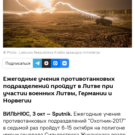
© Photo :
Lietuvos Respublikos Krašto apsaugos ministerija
Подписаться
Ежегодные учения противотанковых
подразделений пройдут в Литве при
участии военных Литвы, Германии и
Норвегии
ВИЛЬНЮС, 3 окт —
Sputnik.
Ежегодные учения
противотанковых подразделений "Охотник-2017"
в седьмой раз пройдут 6-15 октября на полигоне
имени генерала Сильвестраса Жукаускаса возле