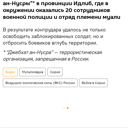
ан-Нусры"* в провинции Идлиб, где в
окружении оказались 20 сотрудников
военной полиции и отряд племени муали
В результате контрудара удалось не только
освободить заблокированных солдат, но и
отбросить боевиков вглубь территории.
* "Джебхат ан-Нусра" — террористическая
организация, запрещенная в России.
Видео
Мультимедиа
Сирия
Воздушно-космические силы (ВКС) России
Война в Сирии