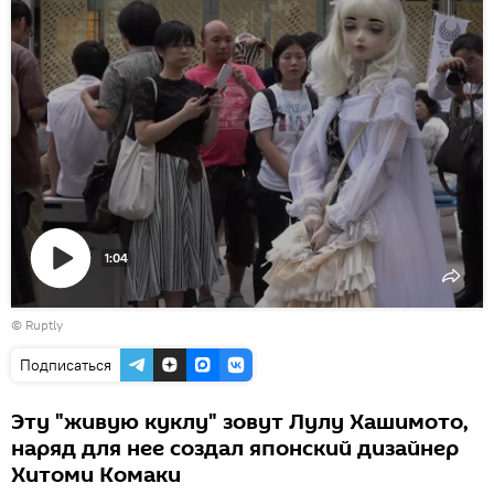
1:04
Воспроизвести
©
Ruptly
видео
Подписаться
Эту "живую куклу" зовут Лулу Хашимото,
наряд для нее создал японский дизайнер
Хитоми Комаки