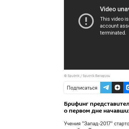
© Sputnik /
Sputnik Беларусь
Подписаться
Брифинг представител
о первом дне начавших
Учения "Запад-2017" старт