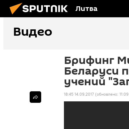
Литва
Видео
Брифинг М
Беларуси 
учений "За
18:45 14.09.2017
(обновлено:
11:09