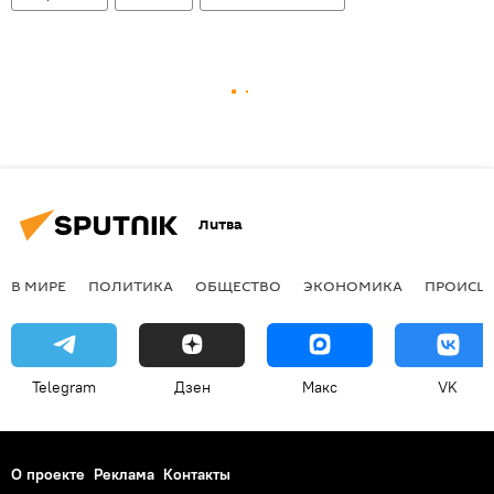
Литва
В МИРЕ
ПОЛИТИКА
ОБЩЕСТВО
ЭКОНОМИКА
ПРОИСШ
Telegram
Дзен
Макс
VK
О проекте
Реклама
Контакты