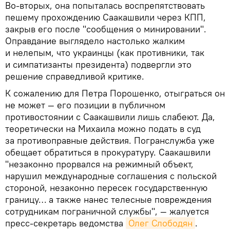
Во-вторых, она попыталась воспрепятствовать
пешему прохождению Саакашвили через КПП,
закрыв его после "сообщения о минировании".
Оправдание выглядело настолько жалким
и нелепым, что украинцы (как противники, так
и симпатизанты президента) подвергли это
решение справедливой критике.
К сожалению для Петра Порошенко, отыграться он
не может — его позиции в публичном
противостоянии с Саакашвили лишь слабеют. Да,
теоретически на Михаила можно подать в суд
за противоправные действия. Погранслужба уже
обещает обратиться в прокуратуру. Саакашвили
"незаконно прорвался на режимный объект,
нарушил международные соглашения с польской
стороной, незаконно пересек государственную
границу… а также нанес телесные повреждения
сотрудникам пограничной службы", — жалуется
пресс-секретарь ведомства
Олег Слободян
.