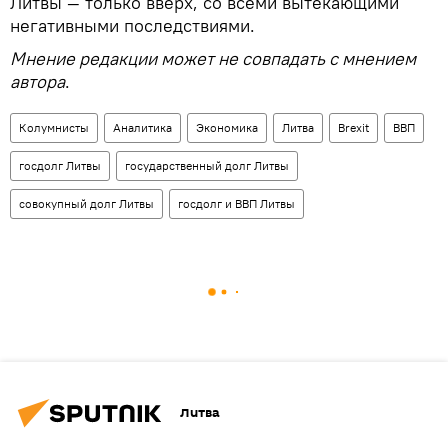
Литвы — только вверх, со всеми вытекающими
негативными последствиями.
Мнение редакции может не совпадать с мнением
автора
.
Колумнисты
Аналитика
Экономика
Литва
Brexit
ВВП
госдолг Литвы
государственный долг Литвы
совокупный долг Литвы
госдолг и ВВП Литвы
Литва