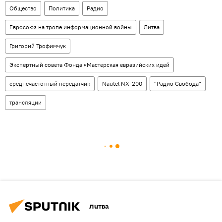
Общество
Политика
Радио
Евросоюз на тропе информационной войны
Литва
Григорий Трофимчук
Экспертный совета Фонда «Мастерская евразийских идей
среднечастотный передатчик
Nautel NX-200
"Радио Свобода"
трансляции
Литва