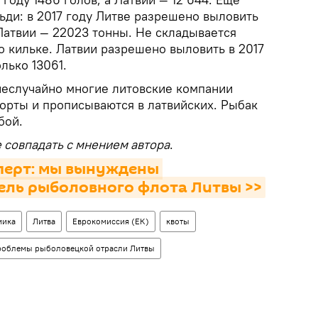
ьди: в 2017 году Литве разрешено выловить
 Латвии — 22023 тонны. Не складывается
о кильке. Латвии разрешено выловить в 2017
олько 13061.
неслучайно многие литовские компании
орты и прописываются в латвийских. Рыбак
бой.
 совпадать с мнением автора
.
перт: мы вынуждены 
ель рыболовного флота Литвы >>
мика
Литва
Еврокомиссия (ЕК)
квоты
роблемы рыболовецкой отрасли Литвы