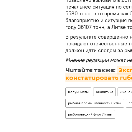
печальнее ситуация по сел
5580 тонн, в то время как
благоприятно и ситуация п
году 36107 тонн, а Литве т
В результате совершенно 
покидают отечественные п
должен идти следом за ры
Мнение редакции может не
Читайте также:
Экс
констатировать гиб
Колумнисты
Аналитика
Эконо
рыбная промышленность Литвы
п
рыболовецкий флот Литвы