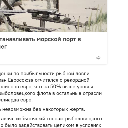
станавливать морской порт в
нег
ценки по прибыльности рыбной ловли —
ран Евросоюза отчитался о рекордной
ллионов евро, что на 50% выше уровня
рыболовецкого флота в остальные отрасли
ллиарда евро.
 невозможна без некоторых жертв.
ставлял избыточный тоннаж рыболовецкого
о было задействовать целиком в условиях