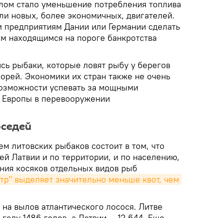
лом стало уменьшение потребления топлива
бли новых, более экономичных, двигателей.
 предприятиям Дании или Германии сделать
ем находящимся на пороге банкротства
сь рыбаки, которые ловят рыбу у берегов
орей. Экономики их стран также не очень
 возможности успевать за мощными
 Европы в перевооружении
оседей
м литовских рыбаков состоит в том, что
ей Латвии и по территории, и по населению,
ания косяков отдельных видов рыб
тр" выделяет значительно меньше квот, чем 
 на вылов атлантического лосося. Литве
году 1486 голов, а Латвии — 12 644. Еще