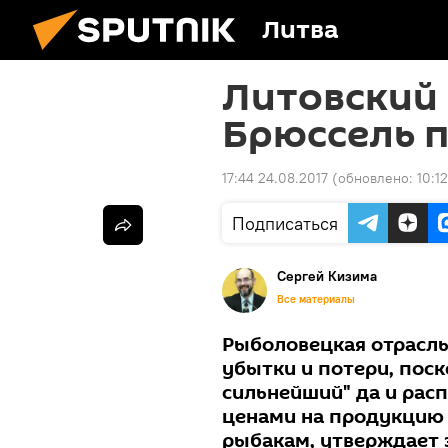
Литва
Литовский 
Брюссель п
17:44 24.08.2017
(обновлено:
10:1
Подписаться
Сергей Кизима
Все материалы
Рыболовецкая отрасль
убытки и потери, пос
сильнейший" да и рас
ценами на продукцию 
рыбакам, утверждает 