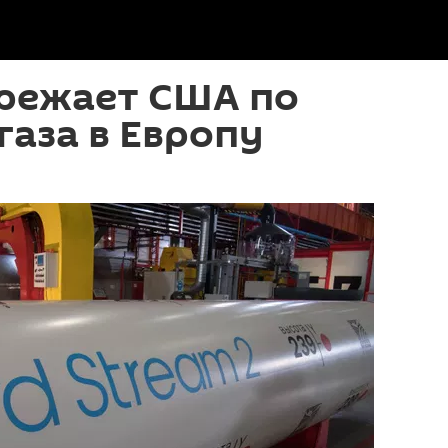
ережает США по
газа в Европу