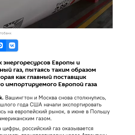
отобанк
 энергоресурсов Европы и
ый газ, пытаясь таким образом
торая как главный поставщик
го импортируемого Европой газа
k.
Вашингтон и Москва снова столкнулись,
рошлого года США начали экспортировать
сь на европейский рынок, в июне в Польшу
американским газом.
а цифры, российский газ оказывается