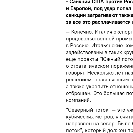
- Санкции США против Ро
и Европой, под удар попал
санкции затрагивают такж
за все это расплачивается
— Конечно, Италия экспор
продовольственной промы
в Россию. Итальянские ком
задействованы в таких кру
еще проекты "Южный поток"
о стратегическом поражени
говорят. Несколько лет н
решением, позволяющим п
а также укрепить отношени
отброшен. Это большая пот
компаний.
"Северный поток" — это у
кубических метров, я счит
направлен на север. Было
поток", который должен п