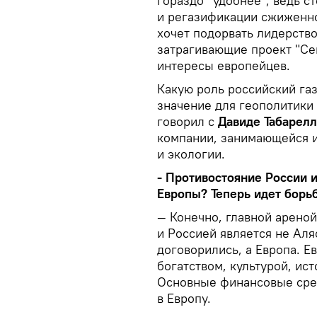
гораздо "удобнее", ведь с
и регазификации сжиженно
хочет подорвать лидерство
затрагивающие проект "Се
интересы европейцев.
Какую роль российский газ
значение для геополитики
говорил с
Давиде Табарелл
компании, занимающейся и
и экологии.
- Противостояние России 
Европы? Теперь идет борьб
— Конечно, главной арен
и Россией является не Аляс
договорились, а Европа. Е
богатством, культурой, ис
Основные финансовые сред
в Европу.