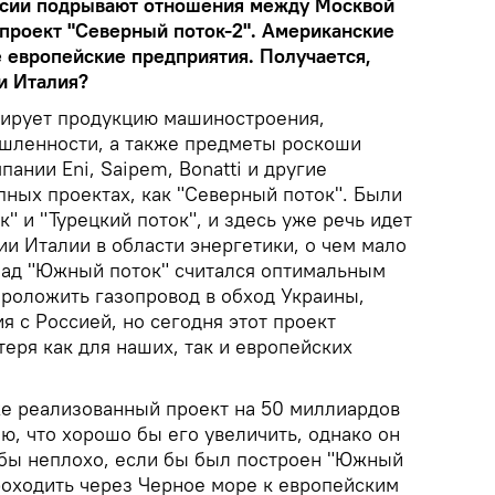
ссии подрывают отношения между Москвой
 проект "Северный поток-2". Американские
е европейские предприятия. Получается,
 и Италия?
тирует продукцию машиностроения,
шленности, а также предметы роскоши
пании Eni, Saipem, Bonatti и другие
пных проектах, как "Северный поток". Были
 и "Турецкий поток", и здесь уже речь идет
и Италии в области энергетики, о чем мало
азад "Южный поток" считался оптимальным
роложить газопровод в обход Украины,
я с Россией, но сегодня этот проект
еря как для наших, так и европейских
же реализованный проект на 50 миллиардов
аю, что хорошо бы его увеличить, однако он
 бы неплохо, если бы был построен "Южный
роходить через Черное море к европейским