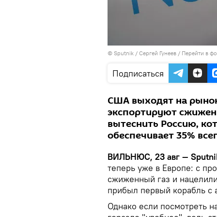
© Sputnik / Сергей Гунеев
/
Перейти в ф
Подписаться
США выходят на рынок
экспортируют сжиженн
вытеснить Россию, ко
обеспечивает 35% все
ВИЛЬНЮС, 23 авг — Sputni
теперь уже в Европе: с п
сжиженный газ и нацелили
прибыл первый корабль с 
Однако если посмотреть н