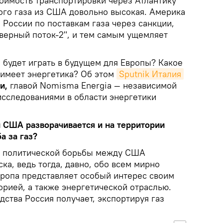
тоимость транспортировки через Атлантику
го газа из США довольно высокая. Америка
 России по поставкам газа через санкции,
верный поток-2", и тем самым ущемляет
 будет играть в будущем для Европы? Какое
 имеет энергетика? Об этом
Sputnik Италия
и,
главой Nomisma Energia — независимой
сследованиями в области энергетики
и США разворачивается и на территории
а за газ?
ой политической борьбы между США
ка, ведь тогда, давно, обо всем мирно
вропа представляет особый интерес своим
торией, а также энергетической отраслью.
ства Россия получает, экспортируя газ