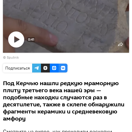
0:41
Воспроизвести
© Sputnik
видео
Подписаться
Под Керчью нашли редкую мраморную
плиту третьего века нашей эры —
подобные находки случаются раз в
десятилетие, также в склепе обнаружили
фрагменты керамики и средневековую
амфору
Смотрите на видео, как проходили раскопки.