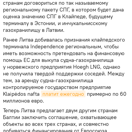
странам договориться по так называемому
региональному пакету СПГ, в котором будет дана
оценка значению СПГ в Клайпеде, будущему
терминалу в Эстонии, и инчукальнисскому
газохранилищу в Латвии.
Ранее Литва добивалась признания клайпедского
терминала Independence региональным, чтобы
иметь возможность претендовать на финансовую
помощь ЕС для выкупа судна-газохранилища
у норвежского предприятия Hoegh LNG, однако
не получила твердой поддержки соседей. Между
тем, за аренду судна-газохранилища
контролируемое государством предприятие
Klaipėdos nafta
платит ежегодно
примерно по 60
миллионов евро.
Теперь Литва предлагает двум другим странам
Балтии заключить соглашение, охватывающее
объекты во всех трех странах, и совместно
добиваться финансирования от Евросоюза.