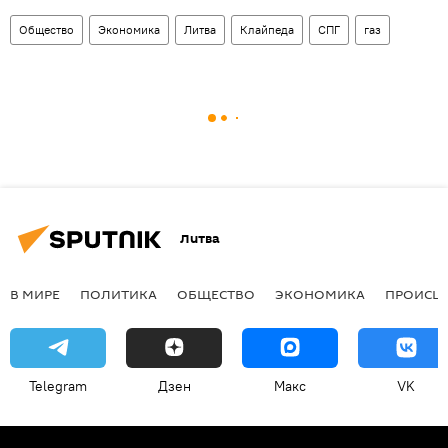
Общество
Экономика
Литва
Клайпеда
СПГ
газ
Литва
В МИРЕ
ПОЛИТИКА
ОБЩЕСТВО
ЭКОНОМИКА
ПРОИСШ
Telegram
Дзен
Макс
VK