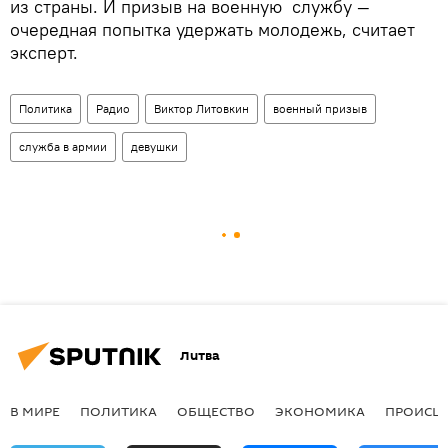
из страны. И призыв на военную службу —
очередная попытка удержать молодежь, считает
эксперт.
Политика
Радио
Виктор Литовкин
военный призыв
служба в армии
девушки
Литва
В МИРЕ
ПОЛИТИКА
ОБЩЕСТВО
ЭКОНОМИКА
ПРОИСШ