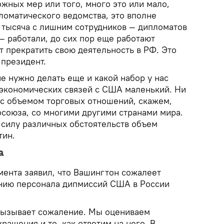
ожных мер или того, много это или мало,
ломатического ведомства, это вполне
о тысяча с лишним сотрудников — дипломатов
— работали, до сих пор еще работают
т прекратить свою деятельность в РФ. Это
 президент.
не нужно делать еще и какой набор у нас
о-экономических связей с США маленький. Ни
т с объемом торговых отношений, скажем,
осоюза, со многими другими странами мира.
 силу различных обстоятельств объем
тин.
а
мента заявил, что Вашингтон сожалеет
нию персонала дипмиссий США в России
вызывает сожаление. Мы оцениваем
ращения и то, как ответим на него. В