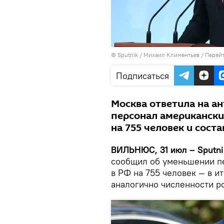
© Sputnik / Михаил Климентьев
/
Перейт
Подписаться
Москва ответила на а
персонал американски
на 755 человек и соста
ВИЛЬНЮС, 31 июл – Sputni
сообщил об уменьшении п
в РФ на 755 человек — в и
аналогично численности р