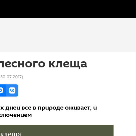
лесного клеща
 30.07.2017
)
 дней все в природе оживает, и
сключением