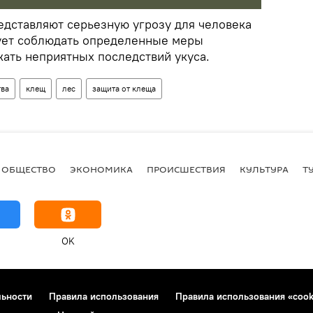
едставляют серьезную угрозу для человека
ует соблюдать определенные меры
жать неприятных последствий укуса.
тва
клещ
лес
защита от клеща
ОБЩЕСТВО
ЭКОНОМИКА
ПРОИСШЕСТВИЯ
КУЛЬТУРА
Т
OK
льности
Правила использования
Правила использования «cook