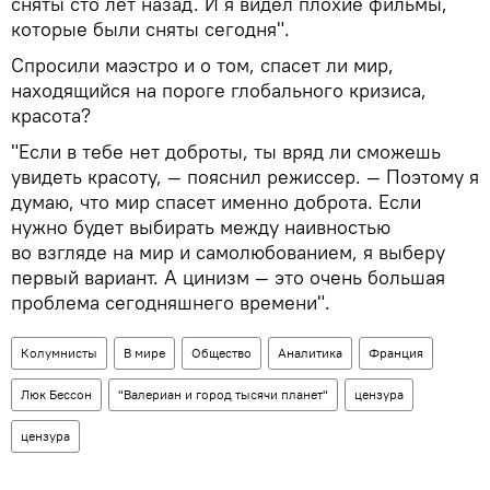
сняты сто лет назад. И я видел плохие фильмы,
которые были сняты сегодня".
Спросили маэстро и о том, спасет ли мир,
находящийся на пороге глобального кризиса,
красота?
"Если в тебе нет доброты, ты вряд ли сможешь
увидеть красоту, — пояснил режиссер. — Поэтому я
думаю, что мир спасет именно доброта. Если
нужно будет выбирать между наивностью
во взгляде на мир и самолюбованием, я выберу
первый вариант. А цинизм — это очень большая
проблема сегодняшнего времени".
Колумнисты
В мире
Общество
Аналитика
Франция
Люк Бессон
"Валериан и город тысячи планет"
цензура
цензура