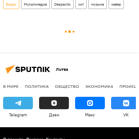
Видео
Мультимедиа
Despacito
хит
музыка
кавер
Литва
В МИРЕ
ПОЛИТИКА
ОБЩЕСТВО
ЭКОНОМИКА
ПРОИСШ
Telegram
Дзен
Макс
VK