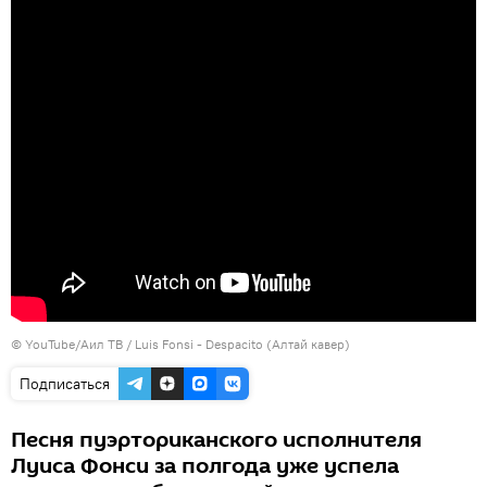
©
YouTube/Аил ТВ
/
Luis Fonsi - Despacito (Алтай кавер)
Подписаться
Песня пуэрториканского исполнителя
Луиса Фонси за полгода уже успела