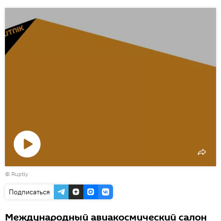
Воспроизвести
©
Ruptly
видео
Подписаться
Международный авиакосмический салон