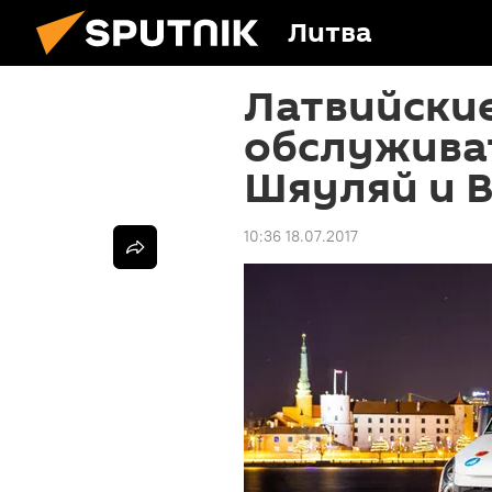
Литва
Латвийски
обслуживат
Шяуляй и 
10:36 18.07.2017