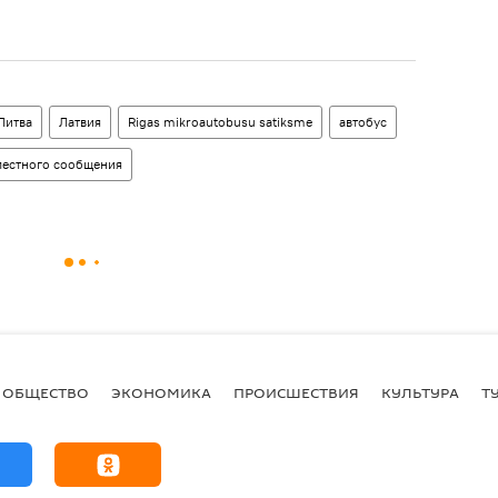
Литва
Латвия
Rigas mikroautobusu satiksme
автобус
естного сообщения
ОБЩЕСТВО
ЭКОНОМИКА
ПРОИСШЕСТВИЯ
КУЛЬТУРА
Т