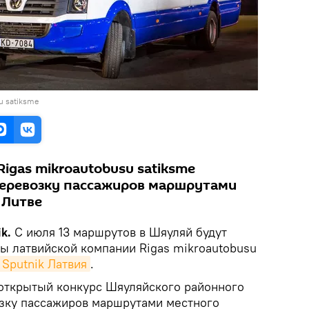
u satiksme
igas mikroautobusu satiksme
перевозку пассажиров маршрутами
 Литве
k.
С июля 13 маршрутов в Шяуляй будут
ы латвийской компании Rigas mikroautobusu
Sputnik Латвия
.
открытый конкурс Шяуляйского районного
зку пассажиров маршрутами местного