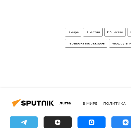
В мире
В Балтии
Общество
перевозка пассажиров
маршруты м
Литва
В МИРЕ
ПОЛИТИКА