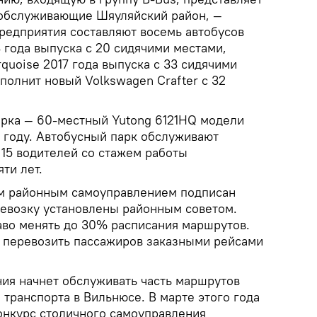
 обслуживающие Шяуляйский район, —
предприятия составляют восемь автобусов
3 года выпуска с 20 сидячими местами,
rquoise 2017 года выпуска с 33 сидячими
ополнит новый Volkswagen Crafter с 32
рка — 60-местный Yutong 6121HQ модели
5 году. Автобусный парк обслуживают
15 водителей со стажем работы
ти лет.
м районным самоуправлением подписан
еревозку установлены районным советом.
во менять до 30% расписания маршрутов.
 перевозить пассажиров заказными рейсами
ния начнет обслуживать часть маршрутов
транспорта в Вильнюсе. В марте этого года
нкурс столичного самоуправления