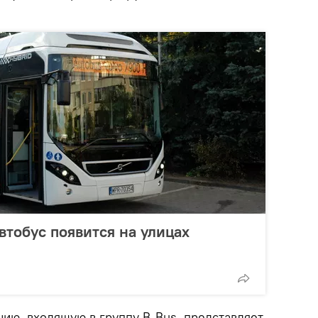
тобус появится на улицах
нию, входящую в группу B-Bus, представляет