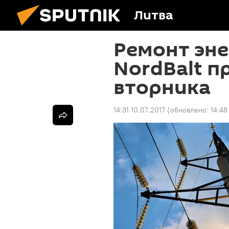
Литва
Ремонт эн
NordBalt п
вторника
14:31 10.07.2017
(обновлено:
14:48