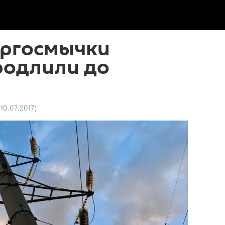
ергосмычки
родлили до
 10.07.2017
)