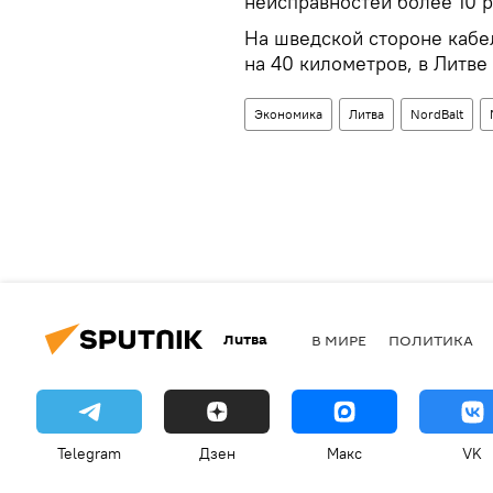
неисправностей более 10 р
На шведской стороне кабе
на 40 километров, в Литве 
Экономика
Литва
NordBalt
Литва
В МИРЕ
ПОЛИТИКА
Telegram
Дзен
Макс
VK