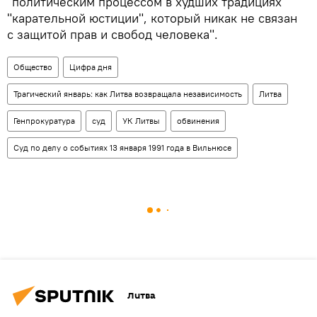
"политическим процессом в худших традициях
"карательной юстиции", который никак не связан
с защитой прав и свобод человека".
Общество
Цифра дня
Трагический январь: как Литва возвращала независимость
Литва
Генпрокуратура
суд
УК Литвы
обвинения
Суд по делу о событиях 13 января 1991 года в Вильнюсе
Литва