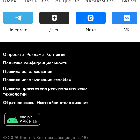
В МИРЕ
ПОЛИТИКА
ОБЩЕСТВО
ЭКОНОМИКА
ПРОИСШ
Telegram
Дзен
Макс
VK
О проекте
Реклама
Контакты
Политика конфиденциальности
Правила использования
Правила использования «cookie»
Правила применения рекомендательных
технологий
Обратная связь
Настройки отслеживания
© 2026 Sputnik Все права защищены. 18+