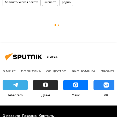
баллистическая ракета
эксперт
радио
Литва
В МИРЕ
ПОЛИТИКА
ОБЩЕСТВО
ЭКОНОМИКА
ПРОИСШ
Telegram
Дзен
Макс
VK
О проекте
Реклама
Контакты