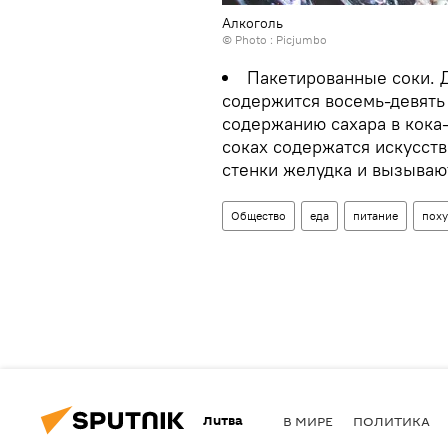
Алкоголь
© Photo :
Picjumbo
Пакетированные соки. 
содержится восемь-девять 
содержанию сахара в кока
соках содержатся искусст
стенки желудка и вызывают
Общество
еда
питание
пох
Литва
В МИРЕ
ПОЛИТИКА