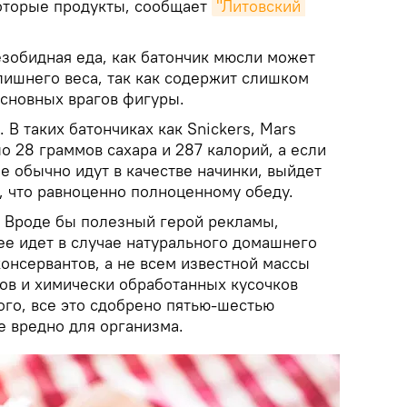
оторые продукты, сообщает
"Литовский 
езобидная еда, как батончик мюсли может
лишнего веса, так как содержит слишком
 основных врагов фигуры.
В таких батончиках как Snickers, Mars
о 28 граммов сахара и 287 калорий, а если
е обычно идут в качестве начинки, выйдет
, что равноценно полноценному обеду.
. Вроде бы полезный герой рекламы,
ее идет в случае натурального домашнего
консервантов, а не всем известной массы
ров и химически обработанных кусочков
ого, все это сдобрено пятью-шестью
е вредно для организма.