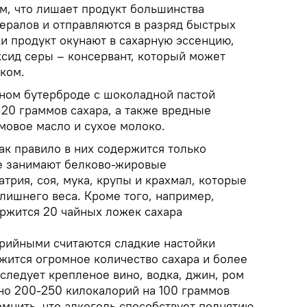
м, что лишает продукт большинства
ералов и отправляются в разряд быстрых
и продукт окунают в сахарную эссенцию,
ксид серы – консервант, который может
ком.
дном бутерброде с шоколадной пастой
 20 граммов сахара, а также вредные
мовое масло и сухое молоко.
к правило в них содержится только
е занимают белково-жировые
атрия, соя, мука, крупы и крахмал, которые
лишнего веса. Кроме того, например,
ержится 20 чайных ложек сахара
рийными считаются сладкие настойки
жится огромное количество сахара и более
следует крепленое вино, водка, джин, ром
рно 200-250 килокалорий на 100 граммов
омнить, что алкоголь способствует поднятию