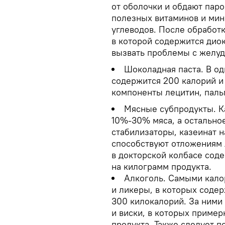
от оболочки и обдают паро
полезных витаминов и мин
углеводов. После обработк
в которой содержится дио
вызвать проблемы с желуд
Шоколадная паста. В о
содержится 200 калорий и
компоненты лецитин, паль
Мясные субпродукты. Ка
10%-30% мяса, а остально
стабилизаторы, казеинат н
способствуют отложениям 
в докторской колбасе сод
на килограмм продукта.
Алкоголь. Самыми кало
и ликеры, в которых содер
300 килокалорий. За ними 
и виски, в которых приме
продукта. Также следует п