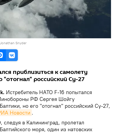
. Jonathan Snyder
ался приблизиться к самолету
 "отогнал" российский Су-27
ik.
Истребитель НАТО F-16 попытался
 Минобороны РФ Сергея Шойгу
алтики, но его "отогнал" российский Су-27,
РИА Новости
.
, следуя в Калининград, пролетал
Балтийского моря, один из натовских