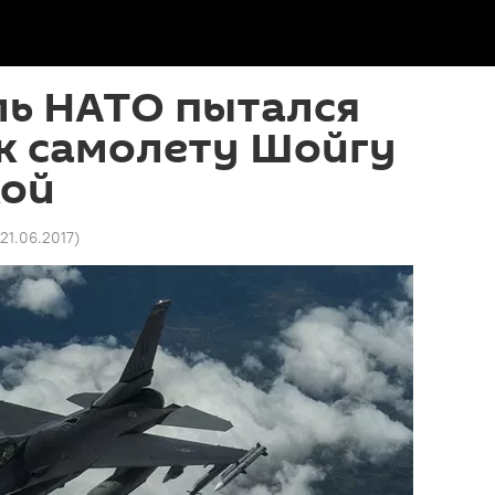
ль НАТО пытался
к самолету Шойгу
кой
 21.06.2017
)