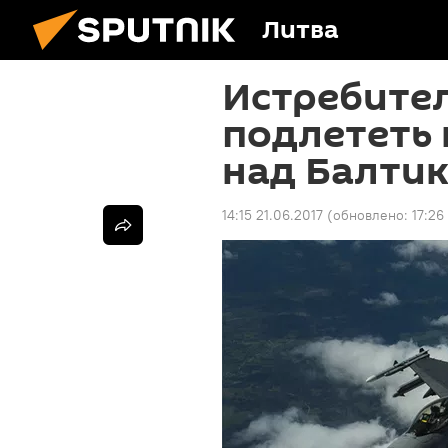
Литва
Истребите
подлететь 
над Балти
14:15 21.06.2017
(обновлено:
17:26