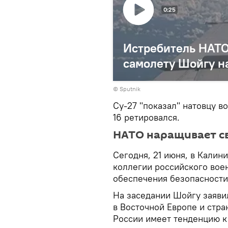
0:25
Истребитель НАТО
самолету Шойгу н
© Sputnik
Су-27 "показал" натовцу в
16 ретировался.
НАТО наращивает св
Сегодня, 21 июня, в Калин
коллегии российского вое
обеспечения безопасности
На заседании Шойгу заявил
в Восточной Европе и стра
России имеет тенденцию к