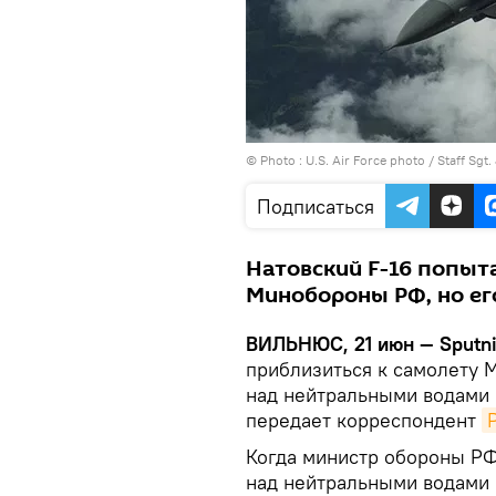
© Photo :
U.S. Air Force photo / Staff Sgt
Подписаться
Натовский F-16 попыт
Минобороны РФ, но его
ВИЛЬНЮС, 21 июн — Sputn
приблизиться к самолету
над нейтральными водами Б
передает корреспондент
Когда министр обороны РФ
над нейтральными водами 