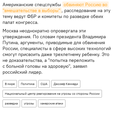
Американские спецслужбы
обвиняют Россию во 
"вмешательстве в выборы"
, расследование на эту
тему ведут ФБР и комитеты по разведке обеих
палат конгресса.
Москва неоднократно опровергала эти
утверждения. По словам президента Владимира
Путина, аргументы, приводимые для обвинения
России, специалисты в сфере высоких технологий
смогут присвоить даже трехлетнему ребенку. Это
не доказательства, а "попытка переложить
с больной головы на здоровую", заявил
российский лидер.
В мире
Политика
США
Джозеф Кеннеди
Национальный центр реагирования на угрозы со стороны России
разведка
угрозы
хакерские атаки