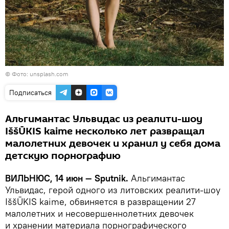
©
Фото: unsplash.com
Подписаться
Альгимантас Ульвидас из реалити-шоу
IššŪKIS kaime несколько лет развращал
малолетних девочек и хранил у себя дома
детскую порнографию
ВИЛЬНЮС, 14 июн — Sputnik.
Альгимантас
Ульвидас, герой одного из литовских реалити-шоу
IššŪKIS kaime, обвиняется в развращении 27
малолетних и несовершеннолетних девочек
и хранении материала порнографического