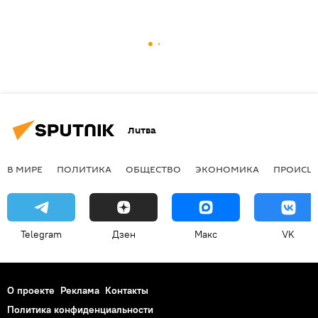
Литва
В МИРЕ
ПОЛИТИКА
ОБЩЕСТВО
ЭКОНОМИКА
ПРОИСШ
Telegram
Дзен
Макс
VK
О проекте
Реклама
Контакты
Политика конфиденциальности