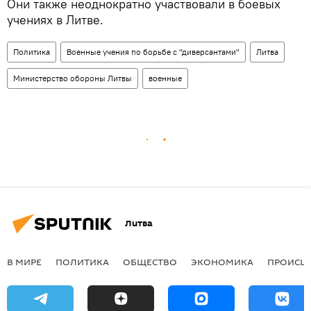
Они также неоднократно участвовали в боевых
учениях в Литве.
Политика
Военные учения по борьбе с "диверсантами"
Литва
Министерство обороны Литвы
военные
Литва
В МИРЕ
ПОЛИТИКА
ОБЩЕСТВО
ЭКОНОМИКА
ПРОИСШ