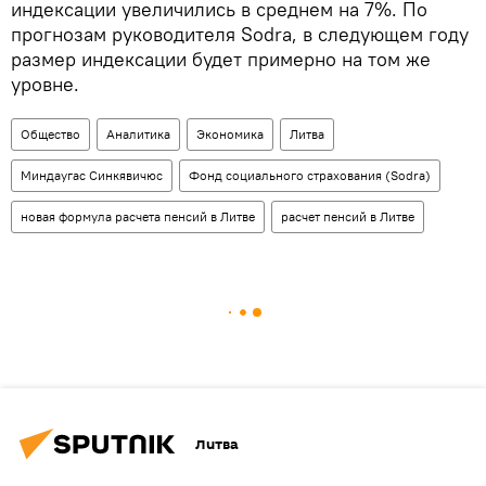
индексации увеличились в среднем на 7%. По
прогнозам руководителя Sodra, в следующем году
размер индексации будет примерно на том же
уровне.
Общество
Аналитика
Экономика
Литва
Миндаугас Синкявичюс
Фонд социального страхования (Sodra)
новая формула расчета пенсий в Литве
расчет пенсий в Литве
Литва