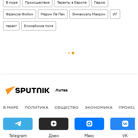
В мире
Происшествия
Теракты в Европе
Париж
Франсуа Фийон
Марин Ле Пен
Эммануэль Макрон
ИГ
теракт
Елисейские поля
Литва
В МИРЕ
ПОЛИТИКА
ОБЩЕСТВО
ЭКОНОМИКА
ПРОИСШ
Telegram
Дзен
Макс
VK