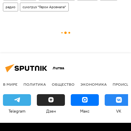
радио
сухогруз "Герои Арсенала"
Литва
В МИРЕ
ПОЛИТИКА
ОБЩЕСТВО
ЭКОНОМИКА
ПРОИСШ
Telegram
Дзен
Макс
VK