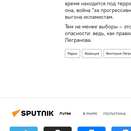
время находится под терр
она, война "за прогресси
выгона исламистам.
Тем не менее выборы – эт
опасности: ведь, как прав
Легранова.
Радио
Франция
Виктория Легр
Литва
В МИРЕ
ПОЛИТИКА