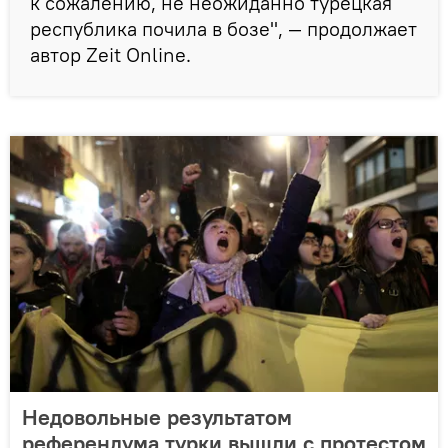
к сожалению, не неожиданно турецкая
республика почила в бозе", — продолжает
автор Zeit Online.
Недовольные результатом
референдума турки вышли с протестом