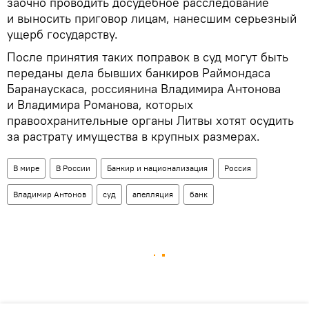
заочно проводить досудебное расследование
и выносить приговор лицам, нанесшим серьезный
ущерб государству.
После принятия таких поправок в суд могут быть
переданы дела бывших банкиров Раймондаса
Баранаускаса, россиянина Владимира Антонова
и Владимира Романова, которых
правоохранительные органы Литвы хотят осудить
за растрату имущества в крупных размерах.
В мире
В России
Банкир и национализация
Россия
Владимир Антонов
суд
апелляция
банк