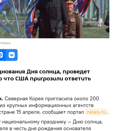
тобанк
днования Дня солнца, проведет
о что США пригрозили ответить
м
k.
Северная Корея пригласила около 200
из крупных информационных агентств
стране 15 апреля, сообщает портал
news.ru
.
у национальному празднику — Дню солнца,
еля в честь дня рождения основателя