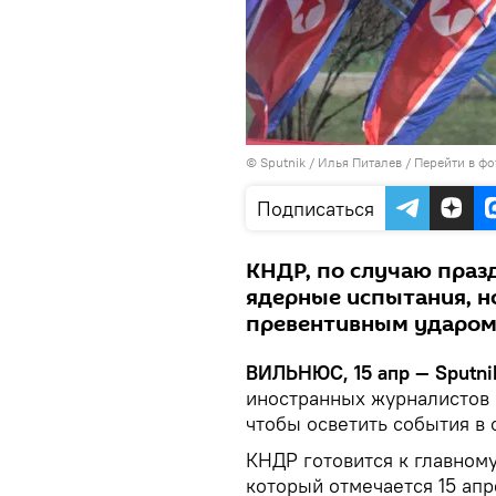
© Sputnik / Илья Питалев
/
Перейти в фо
Подписаться
КНДР, по случаю праз
ядерные испытания, н
превентивным ударо
ВИЛЬНЮС, 15 апр — Sputni
иностранных журналистов 
чтобы осветить события в 
КНДР готовится к главном
который отмечается 15 апр