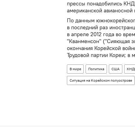
прессы понадобились КНДР,
американской авианосной 
По данным южнокорейског
в последний раз иностран
в апреле 2012 года во вре
"Кванменсон" ("Сияющая зв
окончания Корейской войны
Трудовой партии Кореи; в м
В мире
Политика
США
КНД
Ситуация на Корейском полуострове