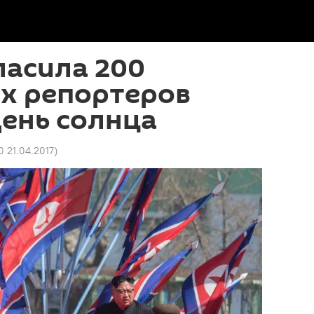
ласила 200
х репортеров
ень солнца
0 21.04.2017
)