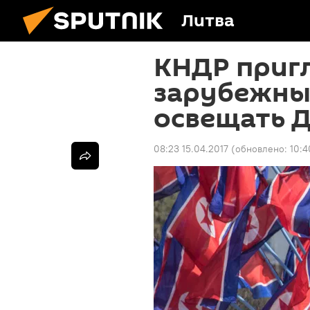
Литва
КНДР приг
зарубежны
освещать Д
08:23 15.04.2017
(обновлено:
10:4