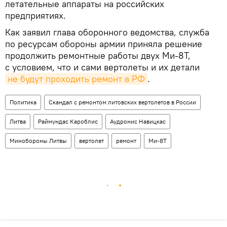
летательные аппараты на российских
предприятиях.
Как заявил глава оборонного ведомства, служба
по ресурсам обороны армии приняла решение
продолжить ремонтные работы двух Ми-8Т,
с условием, что и сами вертолеты и их детали
не будут проходить ремонт в РФ
.
Политика
Скандал с ремонтом литовских вертолетов в России
Литва
Раймундас Кароблис
Аудронис Навицкас
Минобороны Литвы
вертолет
ремонт
Ми-8Т