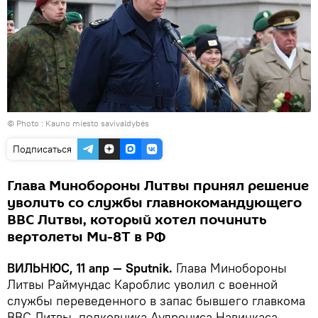
© Photo : Kauno miesto savivaldybės
Подписаться
Глава Минобороны Литвы принял решение
уволить со службы главнокомандующего
ВВС Литвы, который хотел починить
вертолеты Ми-8Т в РФ
ВИЛЬНЮС, 11 апр — Sputnik.
Глава Минобороны
Литвы Раймундас Кароблис уволил с военной
службы переведенного в запас бывшего главкома
ВВС Литвы, полковника Аудрониса Навицкаса,