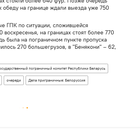
ах стояли более 640 фур. Позже очередь
к обеду на границе ждали выезда уже 750
ые ГПК по ситуации, сложившейся
0 воскресенья, на границах стоят более 770
дь была на пограничном пункте пропуска
илось 270 большегрузов, в "Бенякони" – 62,
осударственный пограничный комитет Республики Беларусь
очереди
Дела приграничные: Белоруссия