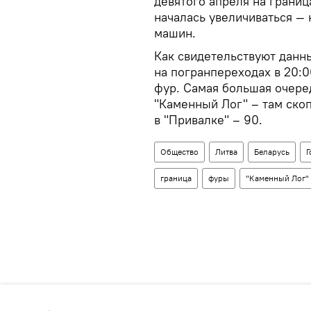
девятого апреля на границ
началась увеличиваться — 
машин.
Как свидетельствуют данн
на погранпереходах в 20:0
фур. Самая большая очере
"Каменный Лог" – там скоп
в "Привалке" – 90.
Общество
Литва
Беларусь
Г
граница
фуры
"Каменный Лог"