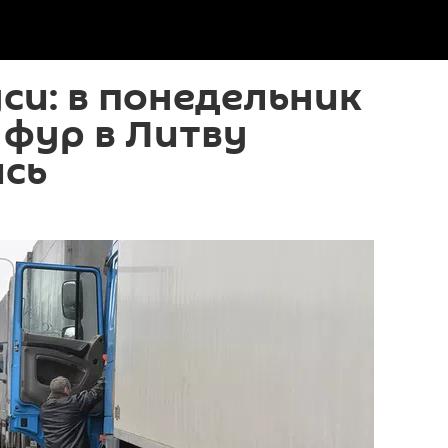
си: в понедельник
 фур в Литву
сь