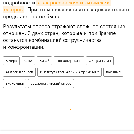
подробности
атак российских и китайских 
хакеров
. При этом никаких внятных доказательств
представлено не было.
Результаты опроса отражают сложное состояние
отношений двух стран, которые и при Трампе
останутся комбинацией сотрудничества
и конфронтации.
В мире
США
Китай
Дональд Трамп
Си Цзиньпин
Андрей Карнеев
Институт стран Азии и Африки МГУ
военные
экономика
социологический опрос