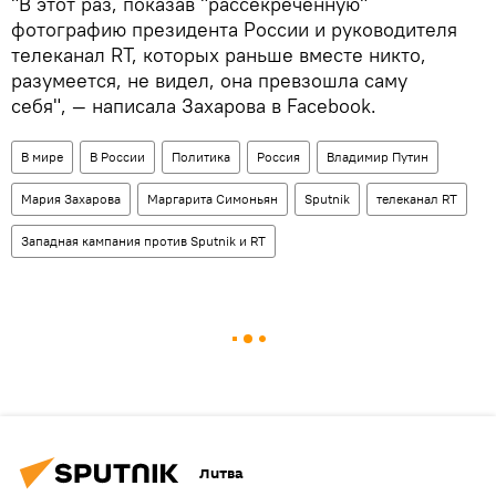
"В этот раз, показав "рассекреченную"
фотографию президента России и руководителя
телеканал RT, которых раньше вместе никто,
разумеется, не видел, она превзошла саму
себя", — написала Захарова в Facebook.
В мире
В России
Политика
Россия
Владимир Путин
Мария Захарова
Маргарита Симоньян
Sputnik
телеканал RT
Западная кампания против Sputnik и RT
Литва