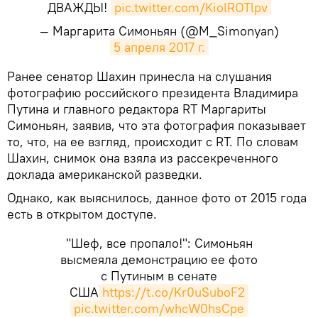
ДВАЖДЫ!
pic.twitter.com/KiolROTlpv
— Маргарита Симоньян (@M_Simonyan)
5 апреля 2017 г.
Ранее сенатор Шахин принесла на слушания
фотографию российского президента Владимира
Путина и главного редактора RT Маргариты
Симоньян, заявив, что эта фотография показывает
то, что, на ее взгляд, происходит с RT. По словам
Шахин, снимок она взяла из рассекреченного
доклада американской разведки.
Однако, как выяснилось, данное фото от 2015 года
есть в открытом доступе.
"Шеф, все пропало!": Симоньян
высмеяла демонстрацию ее фото
с Путиным в сенате
США
https://t.co/Kr0uSuboF2
pic.twitter.com/whcW0hsCpe