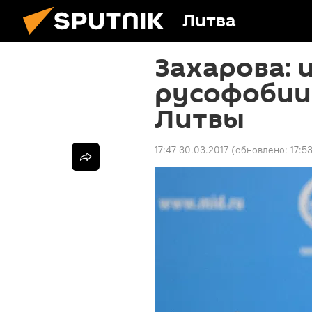
Литва
Захарова: 
русофобии
Литвы
17:47 30.03.2017
(обновлено:
17:5