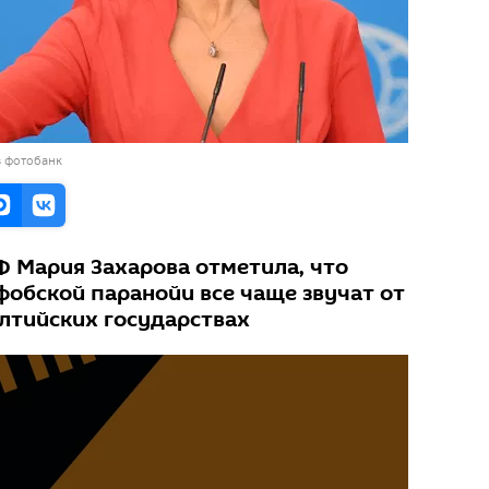
в фотобанк
 Мария Захарова отметила, что
фобской паранойи все чаще звучат от
лтийских государствах