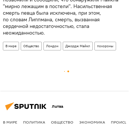
"мирно лежащим в постели". Насильственная
смерть певца была исключена, при этом,
по словам Липпмана, смерть, вызванная
сердечной недостаточностью, стала
неожиданностью.
В мире
Общество
Лондон
Джордж Майкл
похороны
Литва
В МИРЕ
ПОЛИТИКА
ОБЩЕСТВО
ЭКОНОМИКА
ПРОИСШ