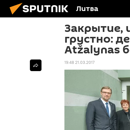
Литва
Закрытие, 
грустно: д
Аtžalynas 
19:48 21.03.2017