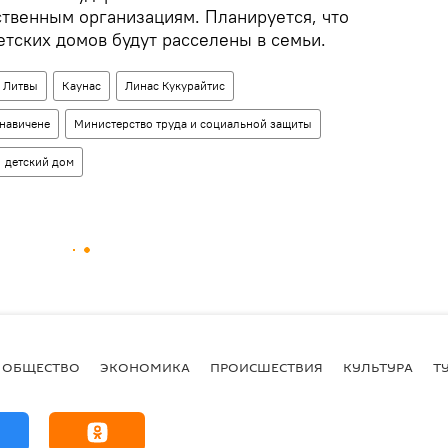
твенным организациям. Планируется, что
детских домов будут расселены в семьи.
а Литвы
Каунас
Линас Кукурайтис
навичене
Министерство труда и социальной защиты
детский дом
ОБЩЕСТВО
ЭКОНОМИКА
ПРОИСШЕСТВИЯ
КУЛЬТУРА
Т