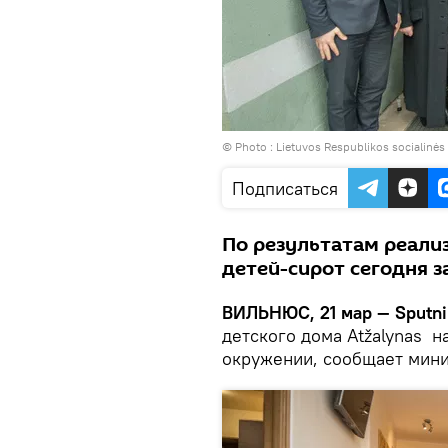
© Photo :
Lietuvos Respublikos socialinės
Подписаться
По результатам реали
детей-сирот сегодня з
ВИЛЬНЮС, 21 мар — Sputni
детского дома Atžalynas 
окружении, сообщает минис