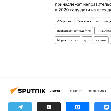
принадлежат неправительс
к 2020 году дети из всех 
Общество
Каунас — вторая столиц
Висвалдас Матиешайтис
Лина Анта
Мэрия Каунаса
дети
сироты
Литва
В МИРЕ
ПОЛИТИКА