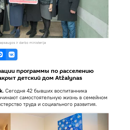
 apsaugos ir darbo ministerija
зации программы по расселению
акрыт детский дом Аtžalynas
k.
Сегодня 42 бывших воспитанника
начинают самостоятельную жизнь в семейном
терство труда и социального развития.